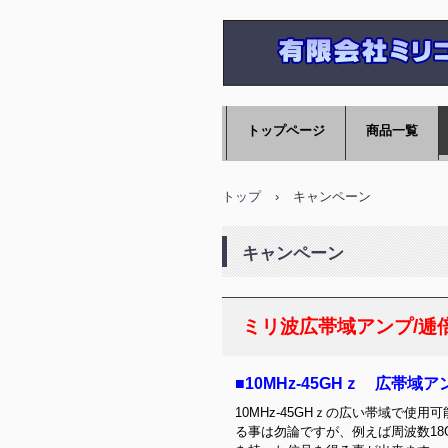
マイクロ波、ミリ
トップページ
商品一覧
管部品のミリコム
トップ
›
キャンペーン
キャンペーン
ミリ波広帯域アンプ/逓
■10MHz-45GHｚ 広帯域ア
10MHz-45GHｚの広い帯域で使
る事は勿論ですが、例えば周波数18G