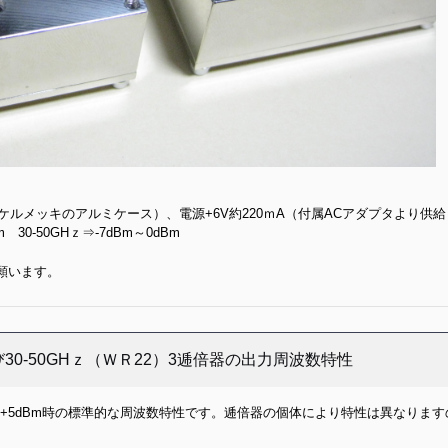
ニッケルメッキのアルミケース）、電源+6V約220ｍA（付属ACアダプタより供
 30-50GHｚ⇒-7dBm～0dBm
願います。
よび30-50GHｚ（ＷＲ22）3逓倍器の出力周波数特性
約+5dBm時の標準的な周波数特性です。逓倍器の個体により特性は異なりま