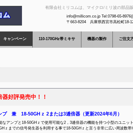
有限会社ミリコムは、マイクロ/ミリ波の部品
info@millicom.co.jp Tel:0798-65-89
〒663-8204 兵庫県西宮市高松町18-1
波、GHｚ、導波
キャンペーン
110-170GHz帯ミキサ
機器の製作
ご注文
倍器好評発売中！！
ンプ 兼 18-50GHｚ 2または3逓倍器（更新2024年6月）
用可能なアンプと18-50GHｚで使用可能な2，3逓倍器の機能を持つ小型のユ
Hｚまでの信号発生器を利用する事で18-50GHｚと言う非常に広い周波数帯域