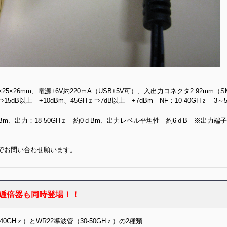
×26mm、電源+6V約220ｍA（USB+5V可）、入出力コネクタ2.92mm（SM
ｚ⇒15dB以上 +10dBm、45GHｚ⇒7dB以上 +7dBm NF：10-40GHｚ 3～
dBm、出力：18-50GHｚ 約0ｄBm、出力レベル平坦性 約6ｄB ※出力端
でお問い合わせ願います。
ｚ 3逓倍器も同時登場！！
40GHｚ）とWR22導波管（30-50GHｚ）の2種類