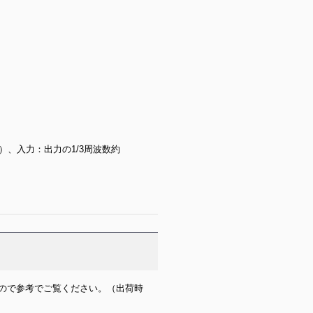
給）、入力：出力の1/3周波数約
すので参考でご覧ください。（出荷時