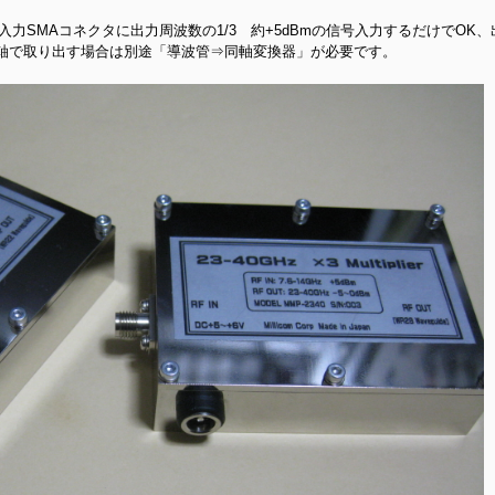
、入力SMAコネクタに出力周波数の1/3 約+5dBmの信号入力するだけでO
軸で取り出す場合は別途「導波管⇒同軸変換器」が必要です。