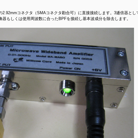
2.92mmコネクタ（SMAコネクタ勘合可）に直接接続します。3逓倍器と
換器もしくは使用周波数に合ったBPFを接続し基本波成分を除去します。