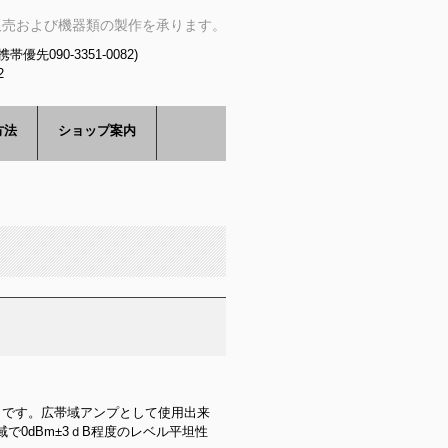
販売および機器類の製作を承ります。
76(携帯優先090-3351-0082)
2
方法
ショップ案内
ニットです。広帯域アンプとして使用出来
で0dBm±3ｄB程度のレベル平坦性