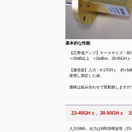
基本的な性能
【広帯域アンプ】ケースサイズ：92×25
⇒20dB以上 +16dBm、20-45GH
【逓倍器】入力：6-17GHｚ 約+5
使用し測定した値。
価格は組み合わせで変動致しますの
23-40GHｚ、30-50GH
入力SMA、出力はWR28導波管（23-