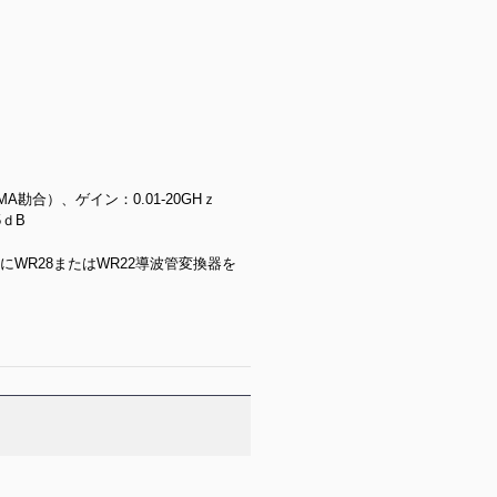
A勘合）、ゲイン：0.01-20GHｚ
5ｄB
子にWR28またはWR22導波管変換器を