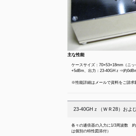
主な性能
ケースサイズ：70×53×18mm（
+5dBm、出力：23-40GHｚ⇒約0dBm
※性能詳細はメールで資料をご請求
23-40GHｚ（ＷＲ28）お
各々の逓倍器の入力に1/3周波数 
は個別の特性図添付）